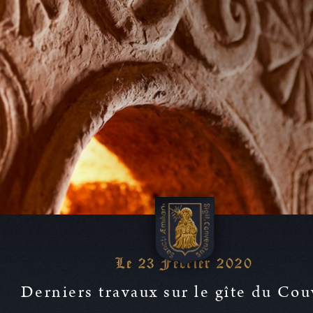
De la Vigne au Vin
Notre Vin
Calicem
Actualités
Visites & Réceptions
Le 23 Février 2020
Acquérir nos vins
Derniers travaux sur le gîte du Co