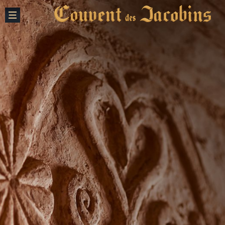
Fermer
creation vinium
Notre Histoire
Le Couvent