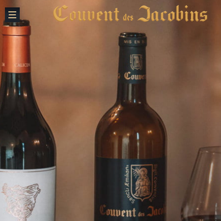
Fermer
creation vinium
Notre Histoire
Le Couvent