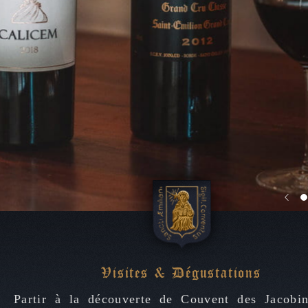
De la Vigne au Vin
Notre Vin
Calicem
Actualités
Visites & Réceptions
Visites & Dégustations
Acquérir nos vins
Partir à la découverte de Couvent des Jacobin