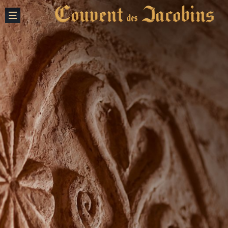
Fermer
creation vinium
Notre Histoire
Le Couvent