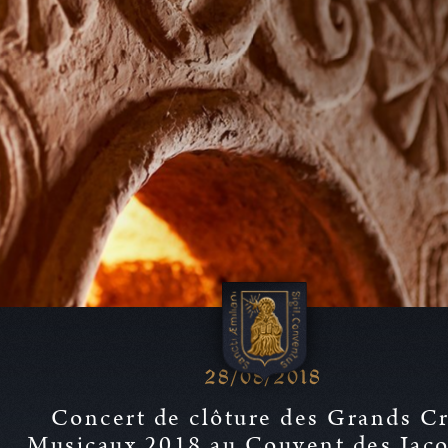
De la Vigne au Vin
Notre Vin
Calicem
Actualités
Visites & Réceptions
28/08/2018
Acquérir nos vins
Concert de clôture des Grands C
Musicaux 2018 au Couvent des Jac